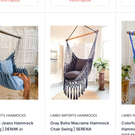
ista rápida
Vista rápida
ORTS HAMMOCKS
LIMBO IMPORTS HAMMOCKS
LIMBO 
ue Jeans Hammock
Gray Boho Macrame Hammock
Colorfu
g | DENIM Jr.
Chair Swing | SERENA
Hammoc