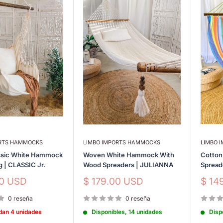
ORTS HAMMOCKS
LIMBO IMPORTS HAMMOCKS
LIMBO 
assic White Hammock
Woven White Hammock With
Cotto
g | CLASSIC Jr.
Wood Spreaders | JULIANNA
Spread
Precio
Prec
00 USD
$ 179.00 USD
$ 14
de
de
venta
vent
0 reseña
0 reseña
dan 4 unidades
Disponibles, 14 unidades
Disp