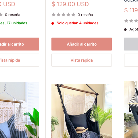
OCEA
Precio
00 USD
$ 129.00 USD
de
Prec
$ 11
venta
0 reseña
0 reseña
de
vent
les, 17 unidades
Solo quedan 4 unidades
Agot
dir al carrito
Añadir al carrito
ista rápida
Vista rápida