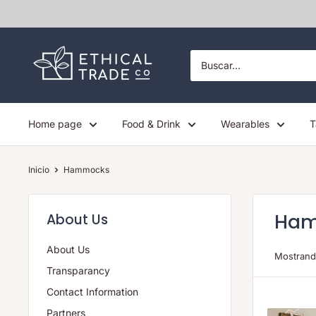
Ir
directamente
al
Ethical
contenido
Trade
Co
Home page
Food & Drink
Wearables
T
Inicio
Hammocks
Ha
About Us
About Us
Mostrand
Transparancy
Contact Information
Partners