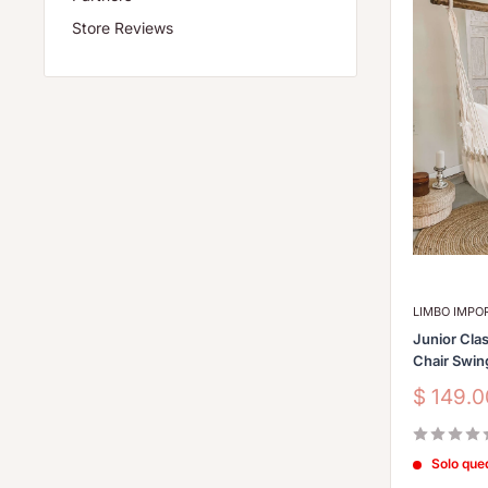
Store Reviews
LIMBO IMP
Junior Cl
Chair Swin
Precio
$ 149.
de
venta
Solo que