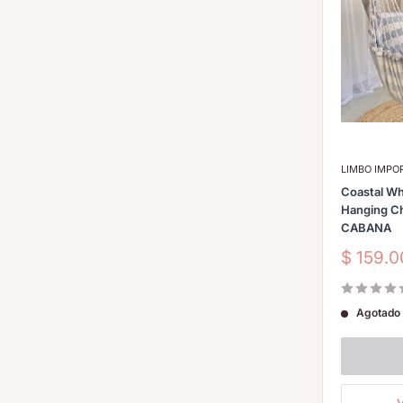
LIMBO IMP
Coastal Wh
Hanging C
CABANA
Precio
$ 159.
de
venta
Agotado