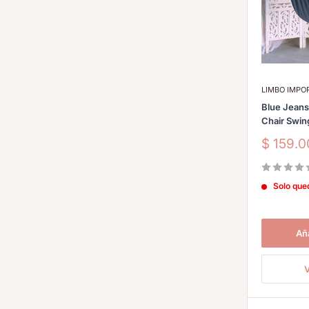
LIMBO IMP
Blue Jean
Chair Swin
Precio
$ 159.
de
venta
Solo que
Aña
V