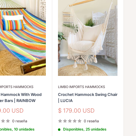
IMPORTS HAMMOCKS
LIMBO IMPORTS HAMMOCKS
n Hammock With Wood
Crochet Hammock Swing Chair
er Bars | RAINBOW
| LUCIA
io
Precio
9.00 USD
$ 179.00 USD
de
a
venta
0 reseña
0 reseña
onibles, 10 unidades
Disponibles, 25 unidades