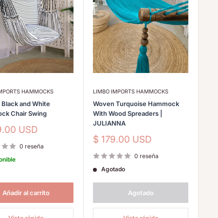
IMPORTS HAMMOCKS
LIMBO IMPORTS HAMMOCKS
d Black and White
Woven Turquoise Hammock
k Chair Swing
With Wood Spreaders |
JULIANNA
io
9.00 USD
Precio
$ 179.00 USD
a
0 reseña
de
venta
0 reseña
onible
Agotado
Añadir al carrito
Agotado