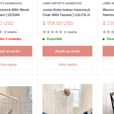
ORTS HAMMOCKS
LIMBO IMPORTS HAMMOCKS
LIMBO 
mmock With Wood
Junior Boho Indoor Hammock
Woven 
Bars | OCEAN
Chair With Tassels | LOLITA Jr.
Hammo
Precio
Prec
00 USD
$ 159.00 USD
$ 23
de
de
venta
vent
0 reseña
0 reseña
dan 3 unidades
Disponible
Disp
dir al carrito
Añadir al carrito
ista rápida
Vista rápida