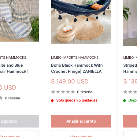
ORTS HAMMOCKS
LIMBO IMPORTS HAMMOCKS
LIMBO 
ite and Blue
Boho Black Hammock With
Stripe
hair Hammock |
Crochet Fringe| DANIELLA
Hammoc
Precio
Prec
$ 149.00 USD
$ 13
de
de
00 USD
venta
vent
0 reseña
0 reseña
Solo quedan 5 unidades
Disp
Agotado
Añadir al carrito