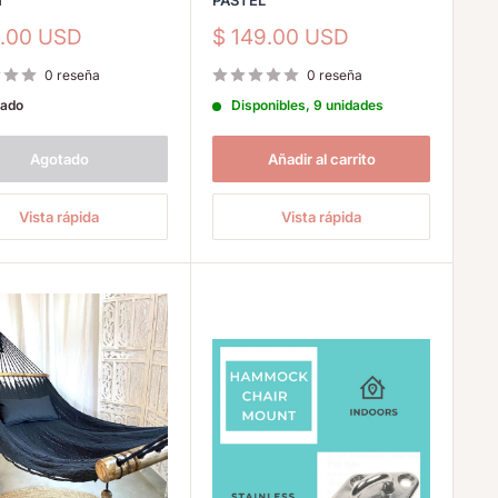
N
PASTEL
io
Precio
9.00 USD
$ 149.00 USD
de
a
venta
0 reseña
0 reseña
ado
Disponibles, 9 unidades
Agotado
Añadir al carrito
Vista rápida
Vista rápida