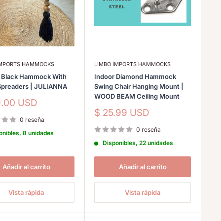
IMPORTS HAMMOCKS
LIMBO IMPORTS HAMMOCKS
Black Hammock With
Indoor Diamond Hammock
preaders | JULIANNA
Swing Chair Hanging Mount |
WOOD BEAM Ceiling Mount
io
9.00 USD
Precio
$ 25.99 USD
a
0 reseña
de
venta
0 reseña
onibles, 8 unidades
Disponibles, 22 unidades
Añadir al carrito
Añadir al carrito
Vista rápida
Vista rápida