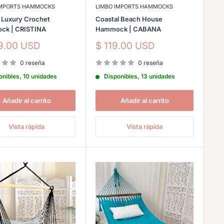
IMPORTS HAMMOCKS
LIMBO IMPORTS HAMMOCKS
Luxury Crochet
Coastal Beach House
ck | CRISTINA
Hammock | CABANA
io
Precio
9.00 USD
$ 119.00 USD
de
a
venta
0 reseña
0 reseña
onibles, 10 unidades
Disponibles, 13 unidades
Añadir al carrito
Añadir al carrito
Vista rápida
Vista rápida