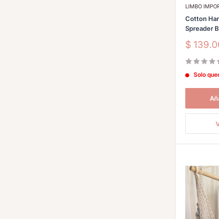
LIMBO IMP
Cotton Ha
Spreader 
Precio
$ 139.
de
venta
Solo que
Aña
V