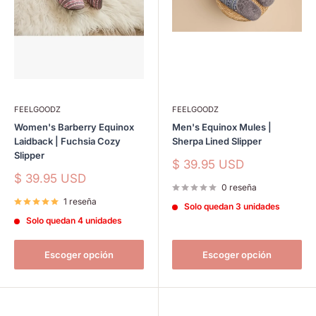
FEELGOODZ
FEELGOODZ
Women's Barberry Equinox
Men's Equinox Mules |
Laidback | Fuchsia Cozy
Sherpa Lined Slipper
Slipper
Precio
$ 39.95 USD
de
Precio
$ 39.95 USD
venta
0 reseña
de
venta
1 reseña
Solo quedan 3 unidades
Solo quedan 4 unidades
Escoger opción
Escoger opción