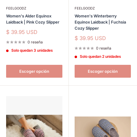
FEELGOODZ
FEELGOODZ
Women's Alder Equinox
Women's Winterberry
Laidback | Pink Cozy Slipper
Equinox Laidback | Fuchsia
Cozy Slipper
Precio
$ 39.95 USD
de
Precio
$ 39.95 USD
venta
0 reseña
de
venta
0 reseña
Solo quedan 3 unidades
Solo quedan 2 unidades
Escoger opción
Escoger opción