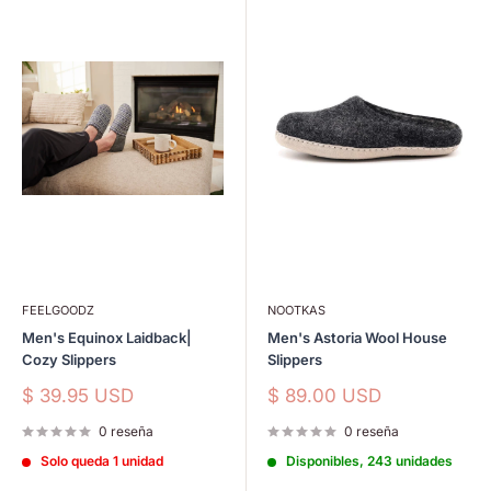
FEELGOODZ
NOOTKAS
Men's Equinox Laidback|
Men's Astoria Wool House
Cozy Slippers
Slippers
Precio
Precio
$ 39.95 USD
$ 89.00 USD
de
de
venta
venta
0 reseña
0 reseña
Solo queda 1 unidad
Disponibles, 243 unidades