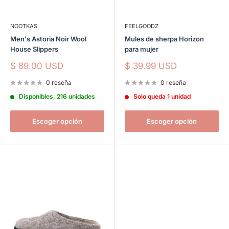
NOOTKAS
FEELGOODZ
Men's Astoria Noir Wool
Mules de sherpa Horizon
House Slippers
para mujer
Precio
Precio
$ 89.00 USD
$ 39.99 USD
de
de
venta
venta
0 reseña
0 reseña
Disponibles, 216 unidades
Solo queda 1 unidad
Escoger opción
Escoger opción