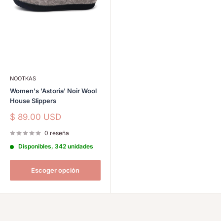
NOOTKAS
Women's 'Astoria' Noir Wool
House Slippers
Precio
$ 89.00 USD
de
venta
0 reseña
Disponibles, 342 unidades
Escoger opción