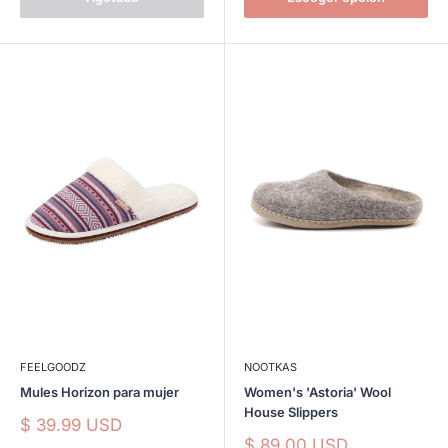
FEELGOODZ
NOOTKAS
Mules Horizon para mujer
Women's 'Astoria' Wool
House Slippers
Precio
$ 39.99 USD
de
Precio
$ 89.00 USD