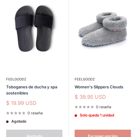
FEELGOODZ
FEELGOODZ
Toboganes de ducha y spa
Women's Slippers Clouds
sostenibles
Precio
$ 39.95 USD
de
Precio
$ 19.99 USD
venta
0 reseña
de
venta
0 reseña
Solo queda 1 unidad
Agotado
Agotado
Escoger opción