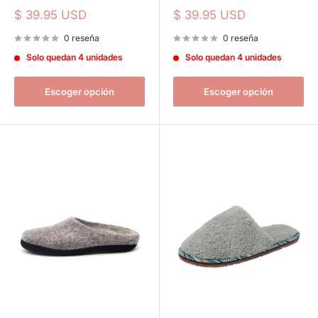
Precio
Precio
$ 39.95 USD
$ 39.95 USD
de
de
venta
venta
0 reseña
0 reseña
Solo quedan 4 unidades
Solo quedan 4 unidades
Escoger opción
Escoger opción